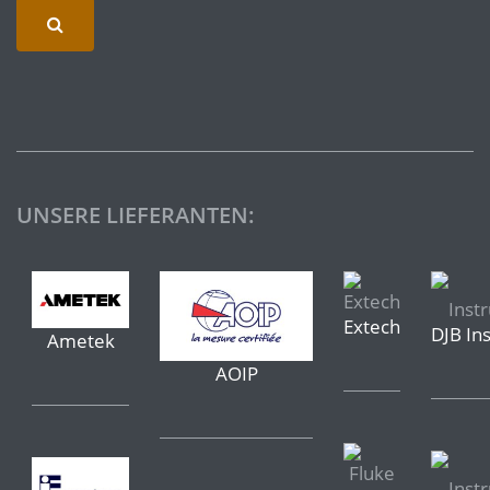
UNSERE LIEFERANTEN:
Extech
DJB In
Ametek
AOIP