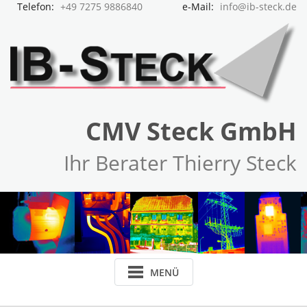
Telefon:
+49 7275 9886840
e-Mail:
info@ib-steck.de
CMV Steck GmbH
Ihr Berater Thierry Steck
MENÜ