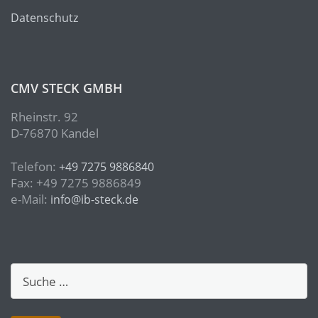
Datenschutz
CMV STECK GMBH
Rheinstr. 92
D-76870 Kandel
Telefon:
+49 7275 9886840
Fax: +49 7275 9886849
e-Mail:
info@ib-steck.de