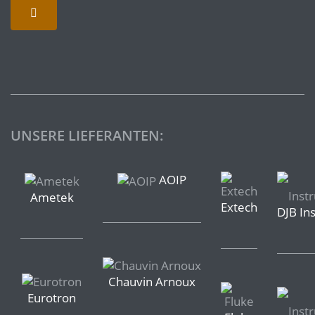
UNSERE LIEFERANTEN:
AOIP
Ametek
Extech
DJB In
Chauvin Arnoux
Eurotron